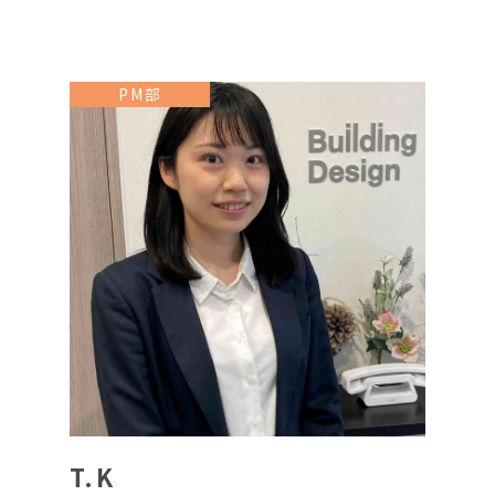
PM部
T.K